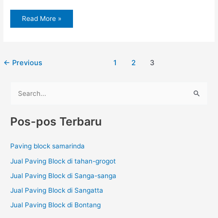
Read More »
←
Previous
1
2
3
C
a
Pos-pos Terbaru
r
i
Paving block samarinda
u
Jual Paving Block di tahan-grogot
n
t
Jual Paving Block di Sanga-sanga
u
Jual Paving Block di Sangatta
k
Jual Paving Block di Bontang
: