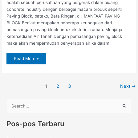
adalah sebuah perusahaan yang bergerak dalam bidang
concrete industry dengan berbagai macam produk seperti
Paving Block, batako, Bata Ringan, dll. MANFAAT PAVING
BLOCK Berikut merupakan beberapa keunggulan dari
pemasangan paving block untuk eksterior rumah. Menjaga
Ketersediaan Air Tanah Dengan pemasangan paving block
maka akan mempermudah penyerapan air ke dalam
Read More »
1
2
3
Next
→
C
a
Pos-pos Terbaru
r
i