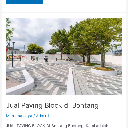
Jual
Paving
Block
di
Bontang
Jual Paving Block di Bontang
Merriena Jaya
/
Admin1
JUAL PAVING BLOCK DI Bontang Bontang, Kami adalah