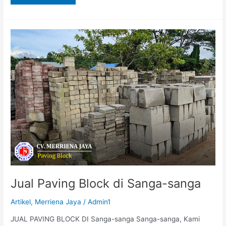
Jual
Paving
Block
di
Sanga-
sanga
Jual Paving Block di Sanga-sanga
Artikel
,
Merriena Jaya
/
Admin1
JUAL PAVING BLOCK DI Sanga-sanga Sanga-sanga, Kami