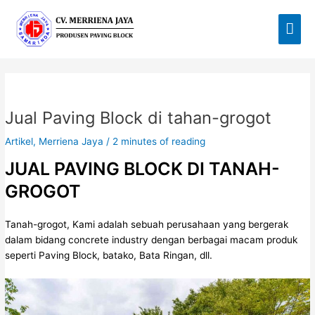
Lewati
Men
ke
Uta
konten
Post
navigation
Jual Paving Block di tahan-grogot
Artikel
,
Merriena Jaya
/
2 minutes of reading
JUAL PAVING BLOCK DI TANAH-
GROGOT
Tanah-grogot,
Kami
adalah sebuah perusahaan yang bergerak
dalam bidang concrete industry dengan berbagai macam produk
seperti Paving Block, batako, Bata Ringan, dll.