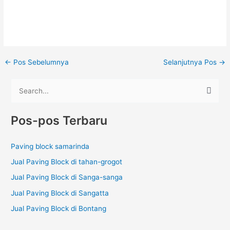
←
Pos Sebelumnya
Selanjutnya Pos
→
C
a
Pos-pos Terbaru
r
i
Paving block samarinda
u
Jual Paving Block di tahan-grogot
n
t
Jual Paving Block di Sanga-sanga
u
Jual Paving Block di Sangatta
k
Jual Paving Block di Bontang
: