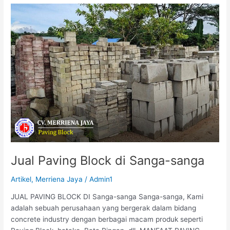
Jual
Paving
Block
di
Sanga-
sanga
Jual Paving Block di Sanga-sanga
Artikel
,
Merriena Jaya
/
Admin1
JUAL PAVING BLOCK DI Sanga-sanga Sanga-sanga, Kami
adalah sebuah perusahaan yang bergerak dalam bidang
concrete industry dengan berbagai macam produk seperti