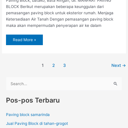
Paving Block, batako, Bata Ringan, dll. MANFAAT PAVING
BLOCK Berikut merupakan beberapa keunggulan dari
pemasangan paving block untuk eksterior rumah. Menjaga
Ketersediaan Air Tanah Dengan pemasangan paving block
maka akan mempermudah penyerapan air ke dalam
Read More »
1
2
3
Next
→
C
a
Pos-pos Terbaru
r
i
Paving block samarinda
u
Jual Paving Block di tahan-grogot
n