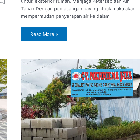
untuk eksterior rumah. Menjaga Ketersediaan Air
…]
Tanah Dengan pemasangan paving block maka akan
mempermudah penyerapan air ke dalam
Read More »
Jual
Paving
Block
di
Sangatta