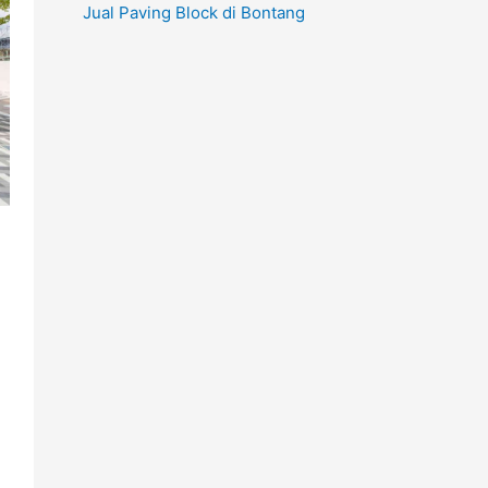
k
Jual Paving Block di Bontang
:
a
i