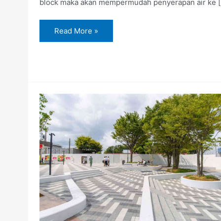
block maka akan mempermudah penyerapan air ke [
Read More »
Jual
Paving
Block
di
Bontang