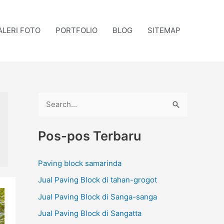
ALERI FOTO
PORTFOLIO
BLOG
SITEMAP
C
a
Pos-pos Terbaru
r
i
Paving block samarinda
u
Jual Paving Block di tahan-grogot
n
t
Jual Paving Block di Sanga-sanga
u
Jual Paving Block di Sangatta