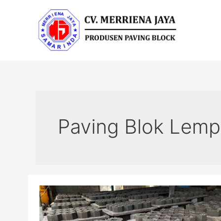
Lewati
ke
konten
Post
pagination
Paving Blok Lem
Jual
Paving
Block
di
tahan-