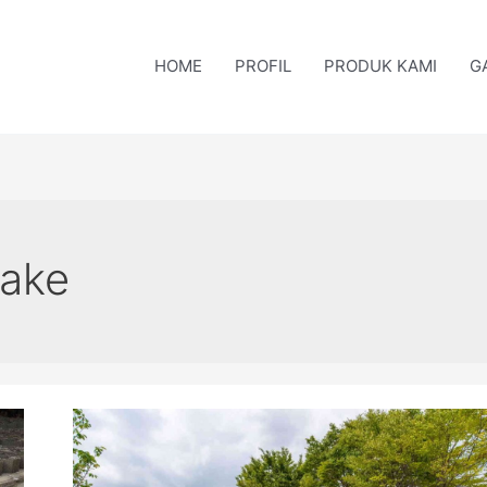
HOME
PROFIL
PRODUK KAMI
G
pake
Jual
Paving
Block
di
Samarinda