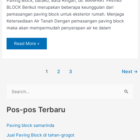
Paving Block, batako, Bata Ringan, dll. MANFAAT PAVING
BLOCK Berikut merupakan beberapa keunggulan dari
pemasangan paving block untuk eksterior rumah. Menjaga
Ketersediaan Air Tanah Dengan pemasangan paving block
maka akan mempermudah penyerapan air ke dalam
Read More »
1
2
3
Next
→
C
a
Pos-pos Terbaru
r
i
Paving block samarinda
u
Jual Paving Block di tahan-grogot
n