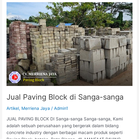
Jual
Paving
Block
di
Sanga-
sanga
Jual Paving Block di Sanga-sanga
Artikel
,
Merriena Jaya
/
Admin1
JUAL PAVING BLOCK DI Sanga-sanga Sanga-sanga, Kami
adalah sebuah perusahaan yang bergerak dalam bidang
concrete industry dengan berbagai macam produk seperti