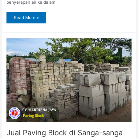
penyerapan air ke dalam
Read More »
Jual
Paving
Block
di
Sanga-
sanga
Jual Paving Block di Sanga-sanga