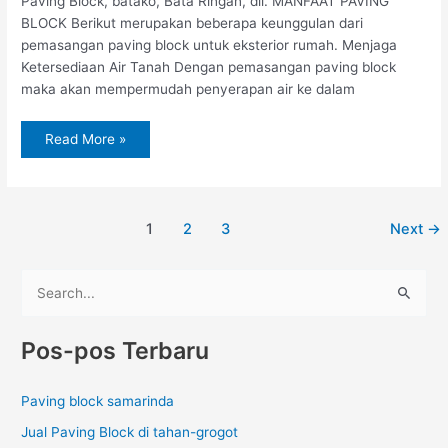
Paving Block, batako, Bata Ringan, dll. MANFAAT PAVING
BLOCK Berikut merupakan beberapa keunggulan dari
pemasangan paving block untuk eksterior rumah. Menjaga
Ketersediaan Air Tanah Dengan pemasangan paving block
maka akan mempermudah penyerapan air ke dalam
Read More »
1
2
3
Next
→
C
a
Pos-pos Terbaru
r
i
Paving block samarinda
u
Jual Paving Block di tahan-grogot
n