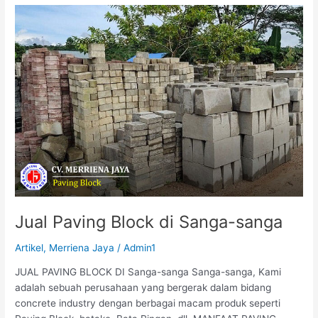
Jual
Paving
Block
di
Sanga-
sanga
Jual Paving Block di Sanga-sanga
Artikel
,
Merriena Jaya
/
Admin1
JUAL PAVING BLOCK DI Sanga-sanga Sanga-sanga, Kami
adalah sebuah perusahaan yang bergerak dalam bidang
concrete industry dengan berbagai macam produk seperti