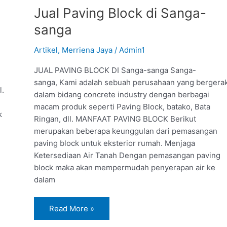
di
Jual Paving Block di Sanga-
Sanga-
sanga
sanga
Artikel
,
Merriena Jaya
/
Admin1
JUAL PAVING BLOCK DI Sanga-sanga Sanga-
sanga, Kami adalah sebuah perusahaan yang bergera
l.
dalam bidang concrete industry dengan berbagai
macam produk seperti Paving Block, batako, Bata
k
Ringan, dll. MANFAAT PAVING BLOCK Berikut
merupakan beberapa keunggulan dari pemasangan
paving block untuk eksterior rumah. Menjaga
Ketersediaan Air Tanah Dengan pemasangan paving
block maka akan mempermudah penyerapan air ke
dalam
Read More »