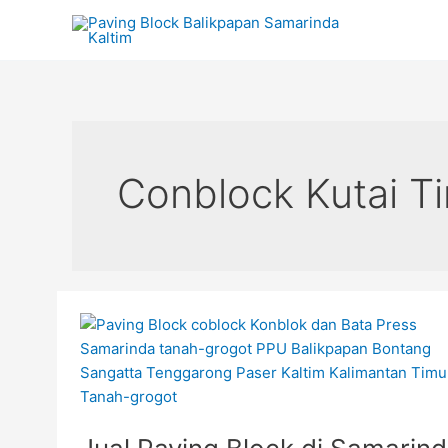
Lewati
ke
konten
Post
pagination
Conblock Kutai T
Jual
Paving
Block
di
Samarinda