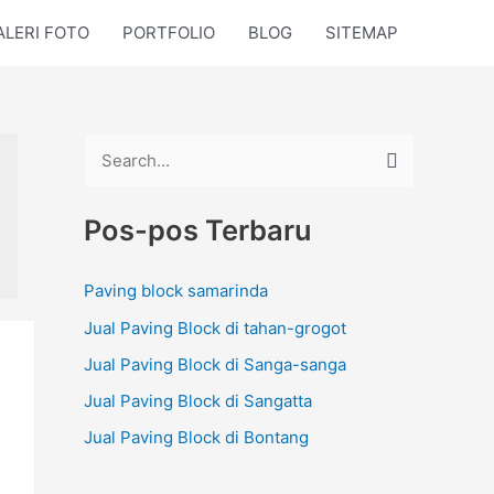
ALERI FOTO
PORTFOLIO
BLOG
SITEMAP
C
a
Pos-pos Terbaru
r
i
Paving block samarinda
u
Jual Paving Block di tahan-grogot
n
t
Jual Paving Block di Sanga-sanga
u
Jual Paving Block di Sangatta
k
Jual Paving Block di Bontang
: