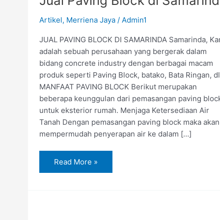
Jual Paving Block di Samarin
Artikel
,
Merriena Jaya
/
Admin1
JUAL PAVING BLOCK DI SAMARINDA Samarinda, Ka
adalah sebuah perusahaan yang bergerak dalam
bidang concrete industry dengan berbagai macam
produk seperti Paving Block, batako, Bata Ringan, dl
MANFAAT PAVING BLOCK Berikut merupakan
beberapa keunggulan dari pemasangan paving bloc
untuk eksterior rumah. Menjaga Ketersediaan Air
Tanah Dengan pemasangan paving block maka akan
mempermudah penyerapan air ke dalam […]
Read More »
Jual
Paving
Block