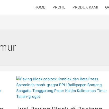
HOME
PROFIL
PRODUK KAMI
G
imur
Jual
Paving
Block
di
Bontang