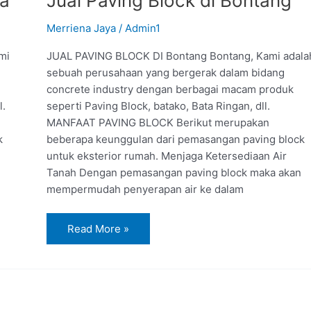
da
Jual Paving Block di Bontang
Merriena Jaya
/
Admin1
mi
JUAL PAVING BLOCK DI Bontang Bontang, Kami adala
sebuah perusahaan yang bergerak dalam bidang
concrete industry dengan berbagai macam produk
l.
seperti Paving Block, batako, Bata Ringan, dll.
MANFAAT PAVING BLOCK Berikut merupakan
k
beberapa keunggulan dari pemasangan paving block
untuk eksterior rumah. Menjaga Ketersediaan Air
Tanah Dengan pemasangan paving block maka akan
mempermudah penyerapan air ke dalam
Read More »
Jual
Paving
Block