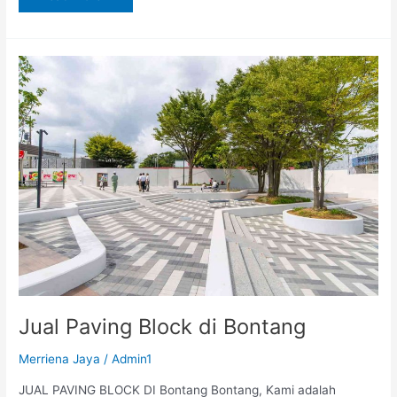
Jual
Paving
Block
di
Bontang
Jual Paving Block di Bontang
Merriena Jaya
/
Admin1
JUAL PAVING BLOCK DI Bontang Bontang, Kami adalah