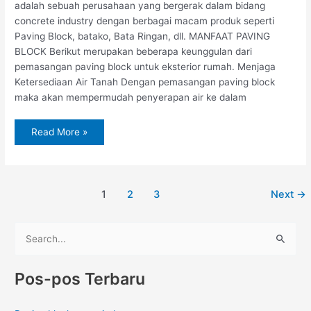
adalah sebuah perusahaan yang bergerak dalam bidang
concrete industry dengan berbagai macam produk seperti
Paving Block, batako, Bata Ringan, dll. MANFAAT PAVING
BLOCK Berikut merupakan beberapa keunggulan dari
pemasangan paving block untuk eksterior rumah. Menjaga
Ketersediaan Air Tanah Dengan pemasangan paving block
maka akan mempermudah penyerapan air ke dalam
Read More »
1
2
3
Next
→
C
a
Pos-pos Terbaru
r
i