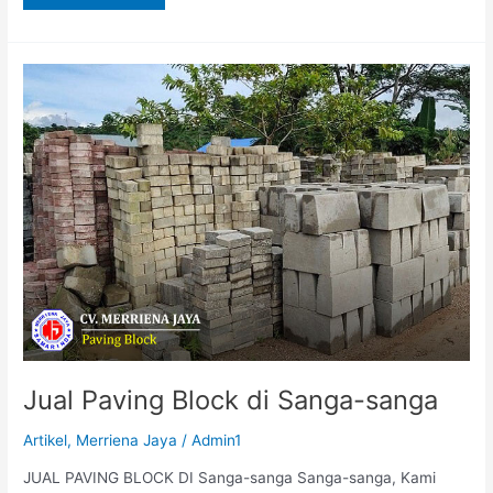
Jual
Paving
Block
di
Sanga-
sanga
Jual Paving Block di Sanga-sanga
Artikel
,
Merriena Jaya
/
Admin1
JUAL PAVING BLOCK DI Sanga-sanga Sanga-sanga, Kami