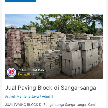
Jual
Paving
Block
di
Sanga-
sanga
Jual Paving Block di Sanga-sanga
Artikel
,
Merriena Jaya
/
Admin1
JUAL PAVING BLOCK DI Sanga-sanga Sanga-sanga, Kami