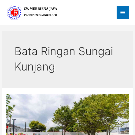
Lewati
Men
ke
Utam
konten
Post
pagination
Bata Ringan Sungai
Kunjang
Jual
Paving
Block
di
Samarinda