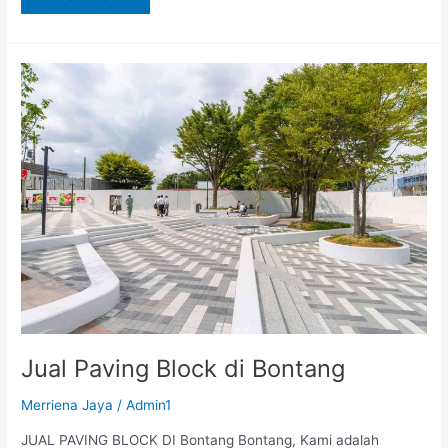
Jual
Paving
Block
di
Bontang
Jual Paving Block di Bontang
Merriena Jaya
/
Admin1
JUAL PAVING BLOCK DI Bontang Bontang, Kami adalah