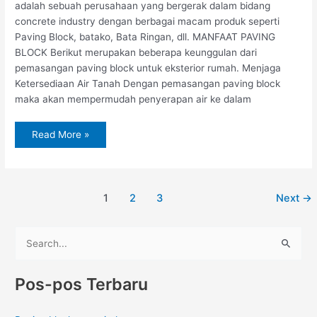
adalah sebuah perusahaan yang bergerak dalam bidang
concrete industry dengan berbagai macam produk seperti
Paving Block, batako, Bata Ringan, dll. MANFAAT PAVING
BLOCK Berikut merupakan beberapa keunggulan dari
pemasangan paving block untuk eksterior rumah. Menjaga
Ketersediaan Air Tanah Dengan pemasangan paving block
maka akan mempermudah penyerapan air ke dalam
Read More »
1
2
3
Next
→
C
a
Pos-pos Terbaru
r
i