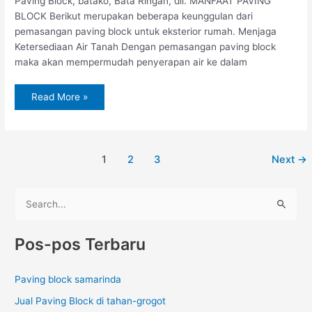
Paving Block, batako, Bata Ringan, dll. MANFAAT PAVING
BLOCK Berikut merupakan beberapa keunggulan dari
pemasangan paving block untuk eksterior rumah. Menjaga
Ketersediaan Air Tanah Dengan pemasangan paving block
maka akan mempermudah penyerapan air ke dalam
Read More »
1
2
3
Next
→
C
a
Pos-pos Terbaru
r
i
Paving block samarinda
u
Jual Paving Block di tahan-grogot
n