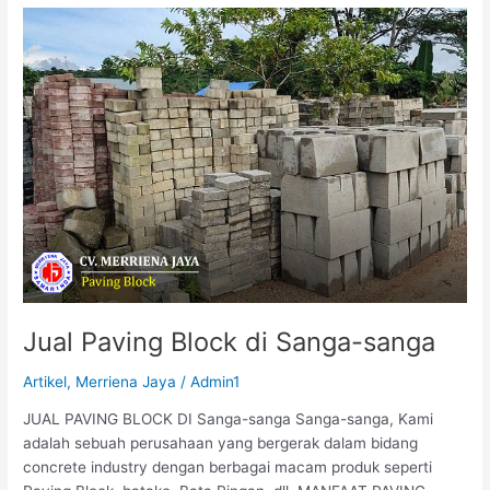
Jual
Paving
Block
di
Sanga-
sanga
Jual Paving Block di Sanga-sanga
Artikel
,
Merriena Jaya
/
Admin1
JUAL PAVING BLOCK DI Sanga-sanga Sanga-sanga, Kami
adalah sebuah perusahaan yang bergerak dalam bidang
concrete industry dengan berbagai macam produk seperti