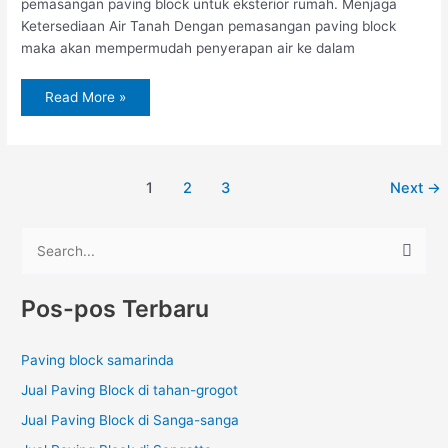
pemasangan paving block untuk eksterior rumah. Menjaga
Ketersediaan Air Tanah Dengan pemasangan paving block
maka akan mempermudah penyerapan air ke dalam
Read More »
1
2
3
Next
→
C
a
Pos-pos Terbaru
r
i
Paving block samarinda
u
Jual Paving Block di tahan-grogot
n
t
Jual Paving Block di Sanga-sanga
u