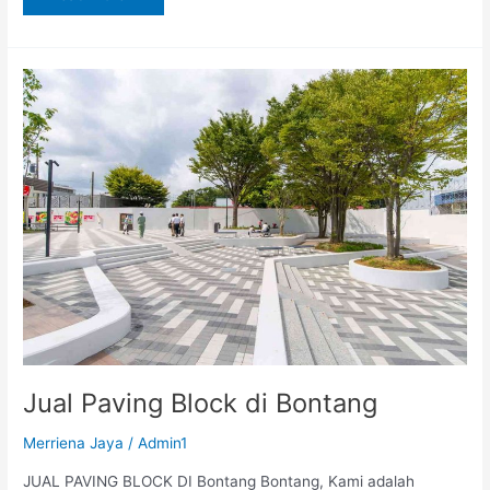
Jual
Paving
Block
di
Bontang
Jual Paving Block di Bontang
Merriena Jaya
/
Admin1
JUAL PAVING BLOCK DI Bontang Bontang, Kami adalah