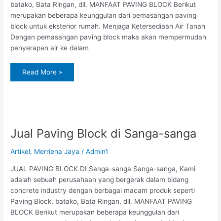
batako, Bata Ringan, dll. MANFAAT PAVING BLOCK Berikut
merupakan beberapa keunggulan dari pemasangan paving
block untuk eksterior rumah. Menjaga Ketersediaan Air Tanah
Dengan pemasangan paving block maka akan mempermudah
penyerapan air ke dalam
Read More »
Jual
Paving
Block
di
Jual Paving Block di Sanga-sanga
Sanga-
sanga
Artikel
,
Merriena Jaya
/
Admin1
JUAL PAVING BLOCK DI Sanga-sanga Sanga-sanga, Kami
adalah sebuah perusahaan yang bergerak dalam bidang
concrete industry dengan berbagai macam produk seperti
Paving Block, batako, Bata Ringan, dll. MANFAAT PAVING
BLOCK Berikut merupakan beberapa keunggulan dari